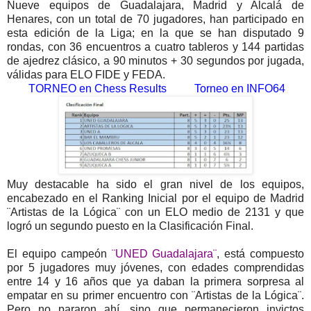
Nueve equipos de Guadalajara, Madrid y Alcalá de
Henares, con un total de 70 jugadores, han participado en
esta edición de la Liga; en la que se han disputado 9
rondas, con 36 encuentros a cuatro tableros y 144 partidas
de ajedrez clásico, a 90 minutos + 30 segundos por jugada,
válidas para ELO FIDE y FEDA.
TORNEO en Chess Results
Torneo en INFO64
Muy destacable ha sido el gran nivel de los equipos,
encabezado en el Ranking Inicial por el equipo de Madrid
¨Artistas de la Lógica¨ con un ELO medio de 2131 y que
logró un segundo puesto en la Clasificación Final.
El equipo campeón
¨UNED Guadalajara¨
, está compuesto
por 5 jugadores muy jóvenes, con edades comprendidas
entre 14 y 16 años que ya daban la primera sorpresa al
empatar en su primer encuentro con ¨Artistas de la Lógica¨.
Pero no pararon ahí, sino que permanecieron invictos