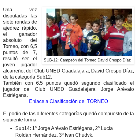
Una vez
disputadas las
siete rondas de
ajedrez rápido,
el ganador
absoluto del
Torneo, con 6,5
puntos de 7,
resultó ser el
SUB-12: Campeón del Torneo David Crespo Díaz
joven jugador
alcarreño, del Club UNED Guadalajara, David Crespo Díaz,
de la categoría Sub12.
También con 6,5 puntos quedó segundo clasificado el
jugador del Club UNED Guadalajara, Jorge Arévalo
Estriégana.
Enlace a Clasificación del TORNEO
El podio de las diferentes categorías quedó compuesto de la
siguiente forma:
Sub14: 1º Jorge Arévalo Estriégana, 2º Lucía
Roldán Hernández, 3º Ivan Chudyk.