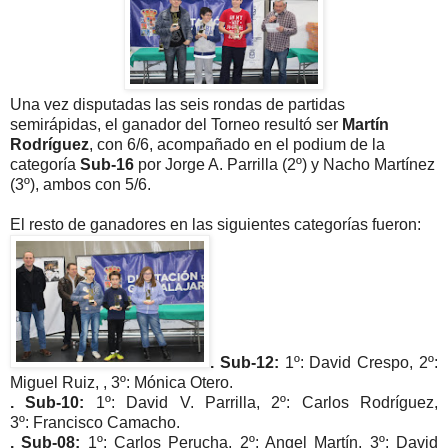
Una vez disputadas las seis rondas de partidas
semirápidas, el ganador del Torneo resultó ser
Martín
Rodríguez
, con 6/6, acompañado en el podium de la
categoría
Sub-16
por Jorge A. Parrilla (2º) y Nacho Martínez
(3º), ambos con 5/6.
El resto de ganadores en las siguientes categorías fueron:
. Sub-12:
1º: David Crespo
, 2º:
Miguel Ruiz, , 3º: Mónica Otero.
. Sub-10:
1º:
David V. Parrilla
, 2º: Carlos Rodríguez,
3º: Francisco Camacho.
. Sub-08:
1º: Carlos Perucha, 2º: Angel Martín, 3º: David