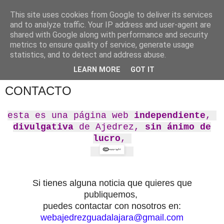
This site uses cookies from Google to deliver its services
and to analyze traffic. Your IP address and user-agent are
shared with Google along with performance and security
metrics to ensure quality of service, generate usage
statistics, and to detect and address abuse.
▼
LEARN MORE
GOT IT
CONTACTO
esta es una página web
independiente
,
divulgativa
de Ajedrez,
sin ánimo de
lucro
,
Si tienes alguna noticia que quieres que
publiquemos,
puedes contactar con nosotros en:
webajedrezguadalajara@gmail.com