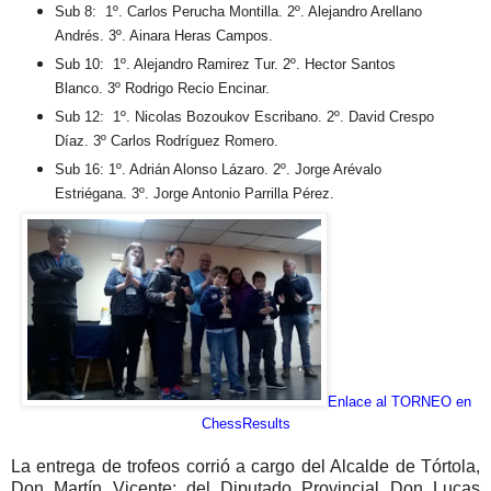
Sub 8: 1º. Carlos Perucha Montilla. 2º. Alejandro Arellano
Andrés. 3º. Ainara Heras Campos.
Sub 10: 1º. Alejandro Ramirez Tur. 2º. Hector Santos
Blanco. 3º Rodrigo Recio Encinar.
Sub 12: 1º. Nicolas Bozoukov Escribano. 2º. David Crespo
Díaz. 3º Carlos Rodríguez Romero.
Sub 16: 1º. Adrián Alonso Lázaro. 2º. Jorge Arévalo
Estriégana. 3º. Jorge Antonio Parrilla Pérez.
Enlace al TORNEO en
ChessResults
La entrega de trofeos corrió a cargo del Alcalde de Tórtola,
Don Martín Vicente; del Diputado Provincial Don Lucas