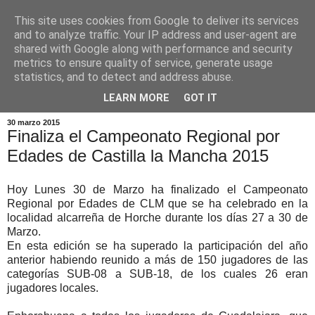
This site uses cookies from Google to deliver its services
and to analyze traffic. Your IP address and user-agent are
shared with Google along with performance and security
metrics to ensure quality of service, generate usage
statistics, and to detect and address abuse.
▼
LEARN MORE
GOT IT
30 marzo 2015
Finaliza el Campeonato Regional por
Edades de Castilla la Mancha 2015
Hoy Lunes 30 de Marzo ha finalizado el Campeonato
Regional por Edades de CLM que se ha celebrado en la
localidad alcarreña de Horche durante los días 27 a 30 de
Marzo.
En esta edición se ha superado la participación del año
anterior habiendo reunido a más de 150 jugadores de las
categorías SUB-08 a SUB-18, de los cuales 26 eran
jugadores locales.