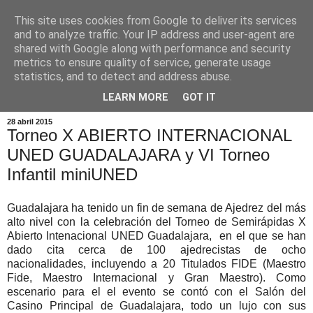
This site uses cookies from Google to deliver its services
and to analyze traffic. Your IP address and user-agent are
shared with Google along with performance and security
metrics to ensure quality of service, generate usage
statistics, and to detect and address abuse.
▼
LEARN MORE
GOT IT
28 abril 2015
Torneo X ABIERTO INTERNACIONAL
UNED GUADALAJARA y VI Torneo
Infantil miniUNED
Guadalajara ha tenido un fin de semana de Ajedrez del más
alto nivel con la celebración del Torneo de Semirápidas X
Abierto Intenacional UNED Guadalajara, en el que se han
dado cita cerca de 100 ajedrecistas de ocho
nacionalidades
, incluyendo a 20 Titulados FIDE (Maestro
Fide, Maestro Internacional y Gran Maestro). Como
escenario para el el evento se contó con el Salón del
Casino Principal de Guadalajara, todo un lujo con sus