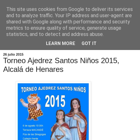
This site uses cookies from Google to deliver its services
and to analyze traffic. Your IP address and user-agent are
shared with Google along with performance and security
metrics to ensure quality of service, generate usage
statistics, and to detect and address abuse.
▼
LEARN MORE
GOT IT
26 julio 2015
Torneo Ajedrez Santos Niños 2015,
Alcalá de Henares