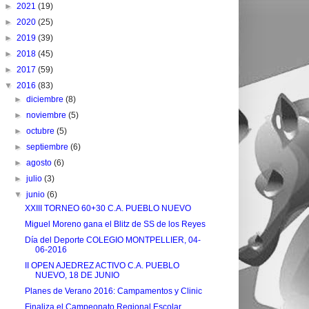
►
2021
(19)
►
2020
(25)
►
2019
(39)
►
2018
(45)
►
2017
(59)
▼
2016
(83)
►
diciembre
(8)
►
noviembre
(5)
►
octubre
(5)
►
septiembre
(6)
►
agosto
(6)
►
julio
(3)
▼
junio
(6)
XXIII TORNEO 60+30 C.A. PUEBLO NUEVO
Miguel Moreno gana el Blitz de SS de los Reyes
Día del Deporte COLEGIO MONTPELLIER, 04-
06-2016
II OPEN AJEDREZ ACTIVO C.A. PUEBLO
NUEVO, 18 DE JUNIO
Planes de Verano 2016: Campamentos y Clinic
Finaliza el Campeonato Regional Escolar