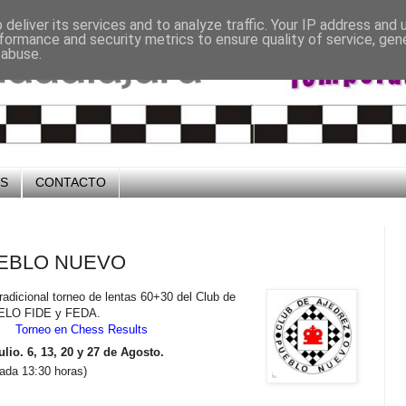
deliver its services and to analyze traffic. Your IP address and
formance and security metrics to ensure quality of service, ge
 abuse.
OS
CONTACTO
PUEBLO NUEVO
radicional torneo de lentas 60+30 del Club de
a ELO FIDE y FEDA.
Torneo en Chess Results
ulio. 6, 13, 20 y 27 de Agosto.
mada 13:30 horas)