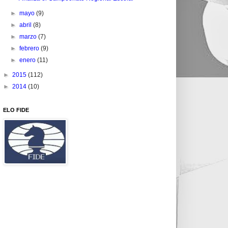
►
mayo
(9)
►
abril
(8)
►
marzo
(7)
►
febrero
(9)
►
enero
(11)
►
2015
(112)
►
2014
(10)
ELO FIDE