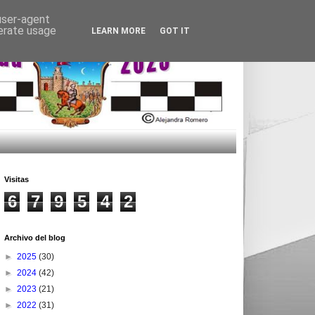
 user-agent
nerate usage
LEARN MORE
GOT IT
Visitas
6
7
9
5
4
2
Archivo del blog
►
2025
(30)
►
2024
(42)
►
2023
(21)
►
2022
(31)