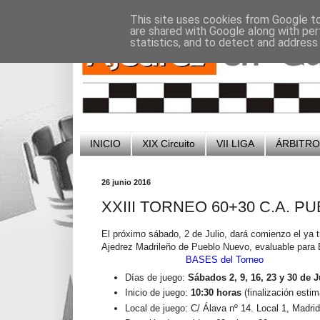
-
-
This site uses cookies from Google to 
are shared with Google along with per
statistics, and to detect and address
INICIO
XIX Circuito
VII LIGA
ÁRBITR
26 junio 2016
XXIII TORNEO 60+30 C.A. 
El próximo sábado, 2 de Julio, dará comienzo el ya t
Ajedrez Madrileño de Pueblo Nuevo, evaluable par
BASES del Torneo
Días de juego:
Sábados 2, 9, 16, 23 y 30 de J
Inicio de juego:
10:30 horas
(finalización esti
Local de juego: C/ Álava nº 14. Local 1, Madrid