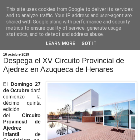
This site uses cookies from Google to deliver its services
and to analyze traffic. Your IP address and user-agent are
shared with Google along with performance and security
metrics to ensure quality of service, generate usage
statistics, and to detect and address abuse.
▼
LEARN MORE
GOT IT
16 octubre 2019
Despega el XV Circuito Provincial de
Ajedrez en Azuqueca de Henares
El
Domingo 27
de Octubre
dará
comienzo la
décimo quinta
edición
del
Circuito
Provincial de
Ajedrez
Infantil
de