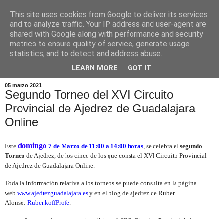
This site uses cookies from Google to deliver its services
and to analyze traffic. Your IP address and user-agent are
shared with Google along with performance and security
metrics to ensure quality of service, generate usage
statistics, and to detect and address abuse.
▼
LEARN MORE
GOT IT
05 marzo 2021
Segundo Torneo del XVI Circuito
Provincial de Ajedrez de Guadalajara
Online
domingo
Este
7 de Marzo de 11:00 a 14:00 horas
, se celebra el
segundo
Torneo
de Ajedrez, de los cinco de los que consta el XVI Circuito Provincial
de Ajedrez de Guadalajara Online.
Toda la información relativa a los torneos se puede consulta en la página
web
www.ajedrezguadalajara.es
y en el blog de ajedrez de Ruben
Alonso:
RubenkoffProfe
.