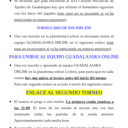
Se recuerda que para inscribirse al XVI Circuito Provincial de
Ajedrez de Guadalajara hay que rellenar el formulario siguiente
con los datos del jugador (
este paso no es necesario si ya ha
participado en torneos anteriores
):
FORMULARIO DE INSCRIPCIÓN
Una vez inscrito en la plataforma Lichess es necesario unirse al
equipo GUADALAJARA ONLINE en el siguiente enlace (
este
paso no es necesario si ya ha participado en torneos anteriores
):
PARA UNIRSE AL EQUIPO GUADALAJARA ONLINE
Una vez inscrito y apuntado al equipo GUADALAJARA
ONLINE en la plataforma online Lichess, para participar en cada
torneo
hay que unirse al torneo antes del inicio del mismo
.
Para este segundo torneo se accede a través del siguiente enlace:
ENLACE AL SEGUNDO TORNEO
El torneo se juega a seis rondas.
La primera ronda empieza a
las 11:00
. El resto de las rondas se inician una vez han
terminado todas las partidas de la ronda anterior.
Aproximadamente cada media hora.
Se recuerda a los jugadores que la plataforma Lichess dispone