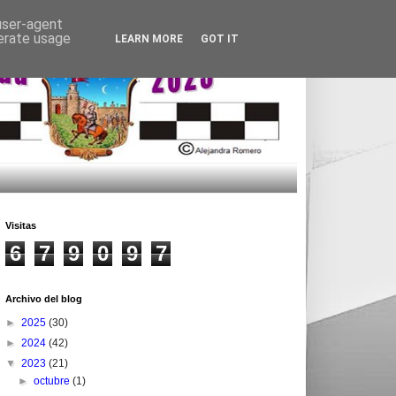
 user-agent
nerate usage
LEARN MORE
GOT IT
Visitas
6
7
9
0
9
7
Archivo del blog
►
2025
(30)
►
2024
(42)
▼
2023
(21)
►
octubre
(1)