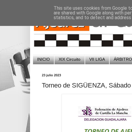
-
-
This site uses cookies from Google to 
are shared with Google along with per
statistics, and to detect and address
INICIO
XIX Circuito
VII LIGA
ÁRBITR
23 julio 2023
Torneo de SIGÜENZA, Sábado 5