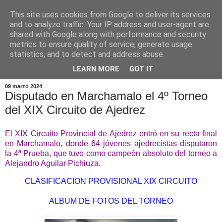
This site uses cookies from Google to deliver its services
and to analyze traffic. Your IP address and user-agent are
shared with Google along with performance and security
metrics to ensure quality of service, generate usage
statistics, and to detect and address abuse.
▼
LEARN MORE
GOT IT
09 marzo 2024
Disputado en Marchamalo el 4º Torneo
del XIX Circuito de Ajedrez
El XIX Circuito Provincial de Ajedrez entró en su recta final
en Marchamalo, donde 64 jóvenes ajedrecistas disputaron
la 4ª Prueba, que tuvo como campeón absoluto del torneo a
Alejandro Aguilar Pichiuza.
CLASIFICACION PROVISIONAL XIX CIRCUITO
ALBUM DE FOTOS DEL TORNEO