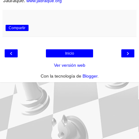
Jadraque:
www.jadraque.org
Compartir
‹
›
Inicio
Ver versión web
Con la tecnología de
Blogger
.