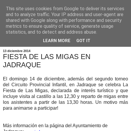
This site uses cookies from Google to deliver its services
and to analyze traffic. Your IP address and user-agent are
shared with Google along with performance and security
metrics to ensure quality of service, generate usage
statistics, and to detect and address abuse.
▼
LEARN MORE
GOT IT
13 diciembre 2014
FIESTA DE LAS MIGAS EN
JADRAQUE
El domingo 14 de diciembre, además del segundo torneo
del Circuito Provincial Infantil, en Jadraque se celebra La
Fiesta de Las Migas, declarada de interés turístico y que
incluye visita al castillo a las 12,30 y reparto de migas entre
los asistentes a partir de las 13,30 horas. Un motivo más
para animarse a participar!
Más información en la página del Ayuntamiento de