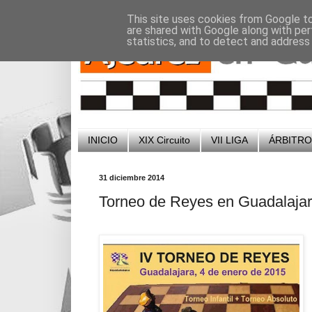
-
-
This site uses cookies from Google to 
are shared with Google along with per
statistics, and to detect and address
INICIO
XIX Circuito
VII LIGA
ÁRBITR
31 diciembre 2014
Torneo de Reyes en Guadalaja