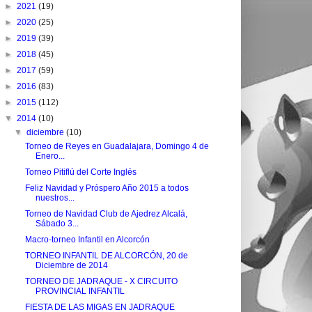
►
2021
(19)
►
2020
(25)
►
2019
(39)
►
2018
(45)
►
2017
(59)
►
2016
(83)
►
2015
(112)
▼
2014
(10)
▼
diciembre
(10)
Torneo de Reyes en Guadalajara, Domingo 4 de
Enero...
Torneo Pitiflú del Corte Inglés
Feliz Navidad y Próspero Año 2015 a todos
nuestros...
Torneo de Navidad Club de Ajedrez Alcalá,
Sábado 3...
Macro-torneo Infantil en Alcorcón
TORNEO INFANTIL DE ALCORCÓN, 20 de
Diciembre de 2014
TORNEO DE JADRAQUE - X CIRCUITO
PROVINCIAL INFANTIL
FIESTA DE LAS MIGAS EN JADRAQUE