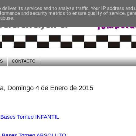
deliver its services and to analyze traffic. Your IP address and
formance and security metrics to ensure quality of service, ge
 abuse.
OS
CONTACTO
ra, Domingo 4 de Enero de 2015
Bases Torneo INFANTIL
Bases Torneo ABSOLUTO