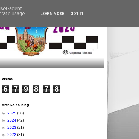
 user-agent
nerate usage
LEARN MORE
GOT IT
Visitas
6
7
9
8
7
8
Archivo del blog
►
2025
(30)
►
2024
(42)
►
2023
(21)
►
2022
(31)