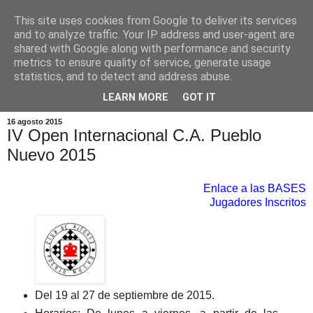
This site uses cookies from Google to deliver its services
and to analyze traffic. Your IP address and user-agent are
shared with Google along with performance and security
metrics to ensure quality of service, generate usage
statistics, and to detect and address abuse.
▼
LEARN MORE
GOT IT
16 agosto 2015
IV Open Internacional C.A. Pueblo
Nuevo 2015
Enlace a las BASES
Jugadores Inscritos
Del 19 al 27 de septiembre de 2015.