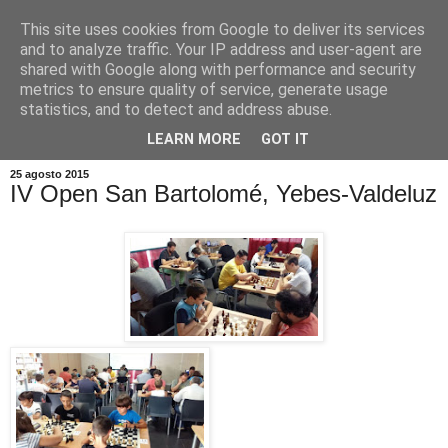
This site uses cookies from Google to deliver its services
and to analyze traffic. Your IP address and user-agent are
shared with Google along with performance and security
metrics to ensure quality of service, generate usage
statistics, and to detect and address abuse.
▼
LEARN MORE
GOT IT
25 agosto 2015
IV Open San Bartolomé, Yebes-Valdeluz