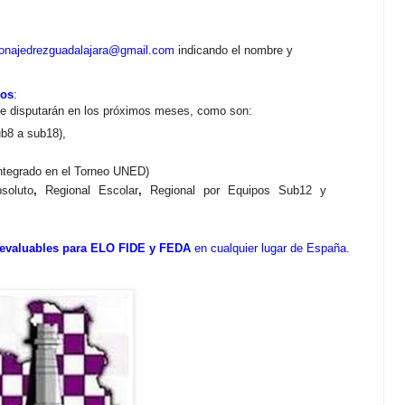
ionajedrezguadalajara@gmail.com
indicando el nombre y
ios
:
e disputarán en los próximos meses, como son:
ub8 a sub18),
Integrado en el Torneo UNED)
soluto
,
Regional Escolar
,
Regional por Equipos Sub12 y
 evaluables para ELO FIDE y FEDA
en cualquier lugar de España.