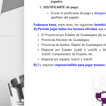
jugador.
JUSTIFICANTE de pago:
Enviar el justificante de pago a
delegac
apellidos del jugador.
Federarse
tiene,
entre otros,
los siguientes
benefic
A) Permite jugar todos los torneos oficiales
que s
El Provincial por Edades de Guadalajara (de s
Provincial Absoluto de Guadalajara
Provincial de Ajedrez Rápido de Guadalajara (
Regional por Edades (sub8 a sub18) y Ab
Sub18,
Campeonatos de España, etc.
Regional por equipos Sub12 y Sub18
B)
Es r
equisito
imprescindible
para jugar
torneos