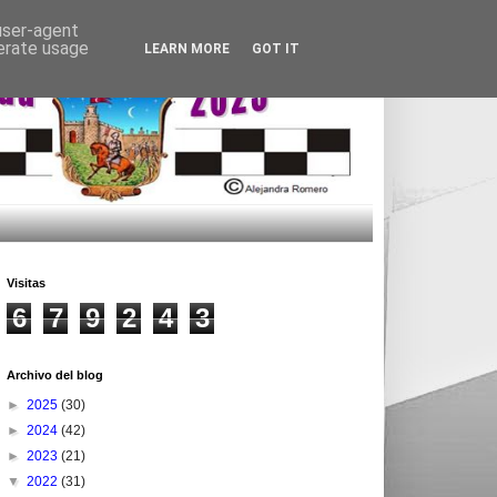
 user-agent
nerate usage
LEARN MORE
GOT IT
Visitas
6
7
9
2
4
3
Archivo del blog
►
2025
(30)
►
2024
(42)
►
2023
(21)
▼
2022
(31)