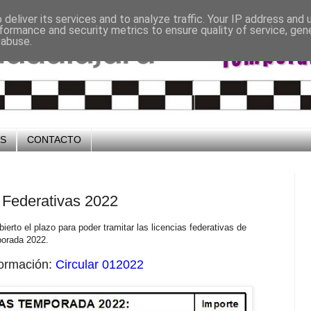
deliver its services and to analyze traffic. Your IP address and
formance and security metrics to ensure quality of service, ge
 abuse.
OS
CONTACTO
s Federativas 2022
erto el plazo para poder tramitar las licencias federativas de
porada 2022.
formación:
Circular 012022