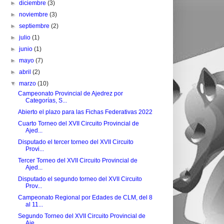
►
diciembre
(3)
►
noviembre
(3)
►
septiembre
(2)
►
julio
(1)
►
junio
(1)
►
mayo
(7)
►
abril
(2)
▼
marzo
(10)
Campeonato Provincial de Ajedrez por
Categorías, S...
Abierto el plazo para las Fichas Federativas 2022
Cuarto Torneo del XVII Circuito Provincial de
Ajed...
Disputado el tercer torneo del XVII Circuito
Provi...
Tercer Torneo del XVII Circuito Provincial de
Ajed...
Disputado el segundo torneo del XVII Circuito
Prov...
Campeonato Regional por Edades de CLM, del 8
al 11...
Segundo Torneo del XVII Circuito Provincial de
Aje...