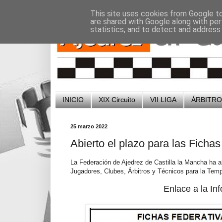
-
-
This site uses cookies from Google to 
are shared with Google along with per
statistics, and to detect and address
INICIO
XIX Circuito
VII LIGA
ÁRBITR
25 marzo 2022
Abierto el plazo para las Ficha
La Federación de Ajedrez de Castilla la Mancha ha abi
Jugadores, Clubes, Árbitros y Técnicos para la Tem
Enlace a la In