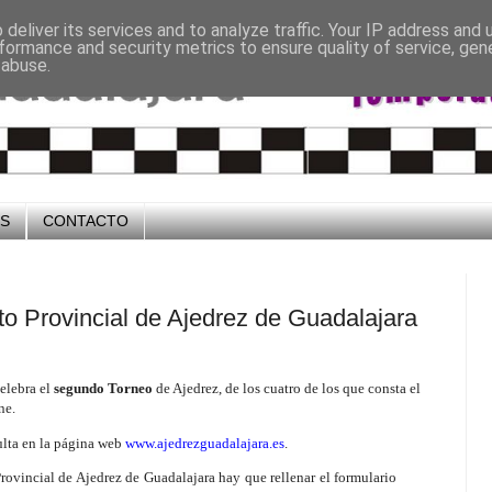
deliver its services and to analyze traffic. Your IP address and
formance and security metrics to ensure quality of service, ge
 abuse.
OS
CONTACTO
to Provincial de Ajedrez de Guadalajara
celebra el
segundo Torneo
de Ajedrez, de los cuatro de los que consta el
ine.
ulta en la página web
www.ajedrezguadalajara.es
.
Provincial de Ajedrez de Guadalajara hay que rellenar el formulario