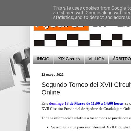
-
-
This site uses cookies from Google to 
are shared with Google along with per
statistics, and to detect and address
INICIO
XIX Circuito
VII LIGA
ÁRBITR
12 marzo 2022
Segundo Torneo del XVII Circui
Online
Este
domingo 13
de Marzo de 11:00 a 14:00 horas
, se 
XVII Circuito Provincial de Ajedrez de Guadalajara Onl
Toda la información relativa a los torneos se puede cons
Se recuerda que para inscribirse al XVII Circuito 