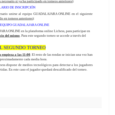
s necesario si ya ha participado en torneos anteriores
):
ARIO DE INSCRIPCIÓN
necesario unirse al equipo GUADALAJARA ONLINE en el siguiente
ado en torneos anteriores
):
 EQUIPO GUADALAJARA ONLINE
RA ONLINE en la plataforma online Lichess, para participar en
icio del mismo
. Para este segundo torneo se accede a través del
L SEGUNDO TORNEO
 empieza a las 11:00
. El resto de las rondas se inician una vez han
. Aproximadamente cada media hora.
hess dispone de medios tecnológicos para detectar a los jugadores
idas. En este caso el jugador quedará descalificado del torneo.