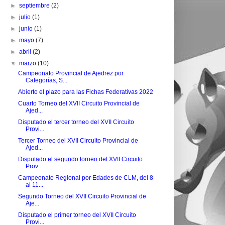
►
septiembre
(2)
►
julio
(1)
►
junio
(1)
►
mayo
(7)
►
abril
(2)
▼
marzo
(10)
Campeonato Provincial de Ajedrez por
Categorías, S...
Abierto el plazo para las Fichas Federativas 2022
Cuarto Torneo del XVII Circuito Provincial de
Ajed...
Disputado el tercer torneo del XVII Circuito
Provi...
Tercer Torneo del XVII Circuito Provincial de
Ajed...
Disputado el segundo torneo del XVII Circuito
Prov...
Campeonato Regional por Edades de CLM, del 8
al 11...
Segundo Torneo del XVII Circuito Provincial de
Aje...
Disputado el primer torneo del XVII Circuito
Provi...