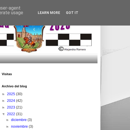
 user-agent
nerate usage
LEARN MORE
GOT IT
Visitas
Archivo del blog
►
2025
(30)
►
2024
(42)
►
2023
(21)
▼
2022
(31)
►
diciembre
(3)
►
noviembre
(3)